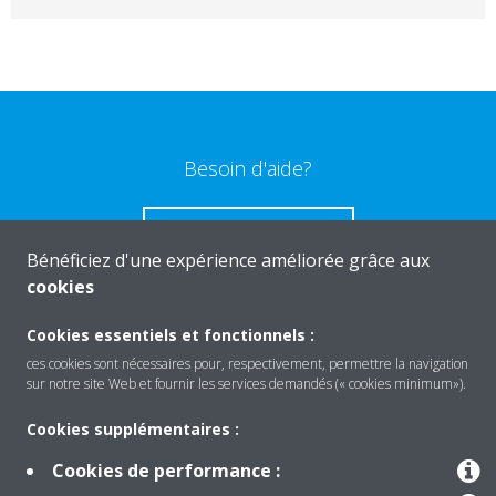
Besoin d'aide?
CONTACTEZ-NOUS
Bénéficiez d'une expérience améliorée grâce aux
cookies
Cookies essentiels et fonctionnels :
ces cookies sont nécessaires pour, respectivement, permettre la navigation
Produits
sur notre site Web et fournir les services demandés (« cookies minimum»).
Cookies supplémentaires :
Solutions
Cookies de performance :