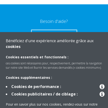
Besoin d'aide?
CONTACTEZ-NOUS
Bénéficiez d'une expérience améliorée grâce aux
cookies
Cookies essentiels et fonctionnels :
ces cookies sont nécessaires pour, respectivement, permettre la navigation
Produits
sur notre site Web et fournir les services demandés (« cookies minimum»).
Cookies supplémentaires :
Solutions
Cookies de performance :
Cookies publicitaires / de ciblage :
À propos de Daikin
Pour en savoir plus sur nos cookies, rendez-vous sur notre