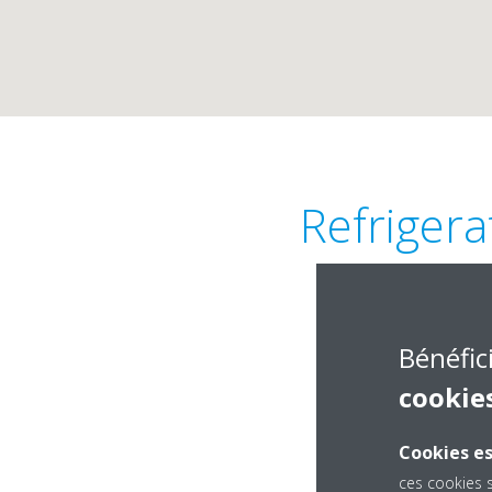
Refrigera
Bénéfic
cookie
Cookies es
ces cookies 
23 Street, Commun