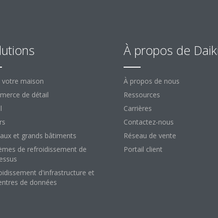
lutions
À propos de Daik
 votre maison
À propos de nous
erce de détail
Ressources
l
Carrières
rs
Contactez-nous
aux et grands bâtiments
Réseau de vente
èmes de refroidissement de
Portail client
essus
oidissement d'infrastructure et
entres de données