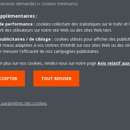
es services demandés (« cookies minimum»).
sales@panickerholding
upplémentaires :
http://www.wearehvac
Get directions
de performance :
cookies collectant des statistiques sur le trafic et 
 des utilisateurs sur notre site Web ou des sites Web tiers
ublicitaires / de ciblage :
cookies utilisés pour afficher des publici
t mieux adaptées à vos centres d'intérêt sur nos sites Web ou des sit
r mesurer l'efficacité de nos campagnes publicitaires
ir plus sur nos cookies, rendez-vous sur notre page
Avis relatif au
Besoin d'aide?
CCEPTER
TOUT REFUSER
CONTACTEZ-NOUS
s paramètres des cookies