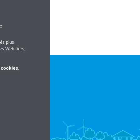
s.com
.com
le
tés plus
es Web tiers,
x cookies
.