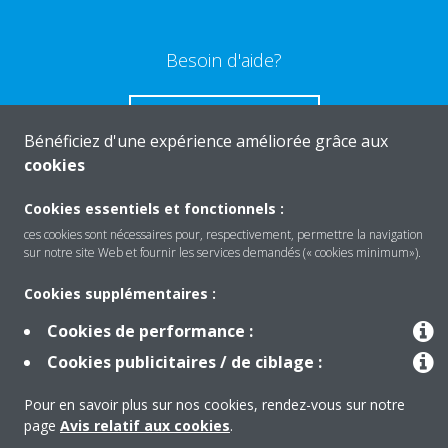
Besoin d'aide?
CONTACTEZ-NOUS
Bénéficiez d'une expérience améliorée grâce aux
cookies
Cookies essentiels et fonctionnels :
ces cookies sont nécessaires pour, respectivement, permettre la navigation
Produits
sur notre site Web et fournir les services demandés (« cookies minimum»).
Cookies supplémentaires :
Solutions
Cookies de performance :
Cookies publicitaires / de ciblage :
À propos de Daikin
Pour en savoir plus sur nos cookies, rendez-vous sur notre
page
Avis relatif aux cookies
.