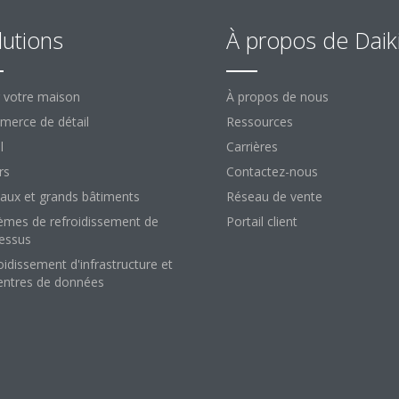
lutions
À propos de Daik
 votre maison
À propos de nous
erce de détail
Ressources
l
Carrières
rs
Contactez-nous
aux et grands bâtiments
Réseau de vente
èmes de refroidissement de
Portail client
essus
oidissement d'infrastructure et
entres de données