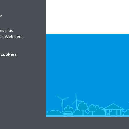
le
tés plus
es Web tiers,
x cookies
.