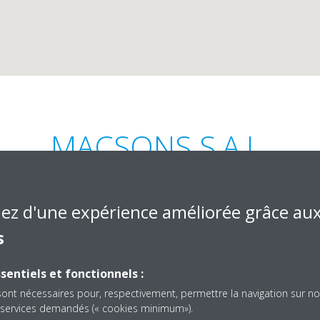
MACSONS S.A.L
iez d'une expérience améliorée grâce au
s
sentiels et fonctionnels :
allet El Khayat, Malas Bldg -
+961 1 305079
sont nécessaires pour, respectivement, permettre la navigation sur no
info@macsons-me.com
es services demandés (« cookies minimum»).
http://www.macsons-m