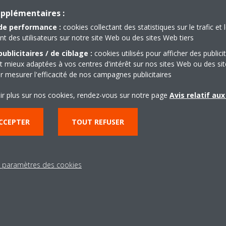
Get directions
upplémentaires :
de performance :
cookies collectant des statistiques sur le trafic et 
 des utilisateurs sur notre site Web ou des sites Web tiers
ublicitaires / de ciblage :
cookies utilisés pour afficher des publici
t mieux adaptées à vos centres d'intérêt sur nos sites Web ou des sit
r mesurer l'efficacité de nos campagnes publicitaires
Besoin d'aide?
ir plus sur nos cookies, rendez-vous sur notre page
Avis relatif au
CCEPTER
TOUT REFUSER
CONTACTEZ-NOUS
s paramètres des cookies