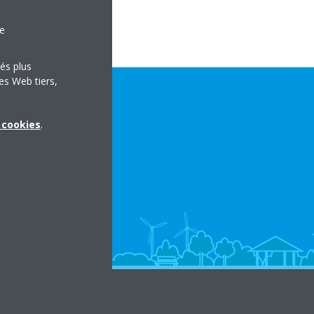
le
tés plus
es Web tiers,
x cookies
.