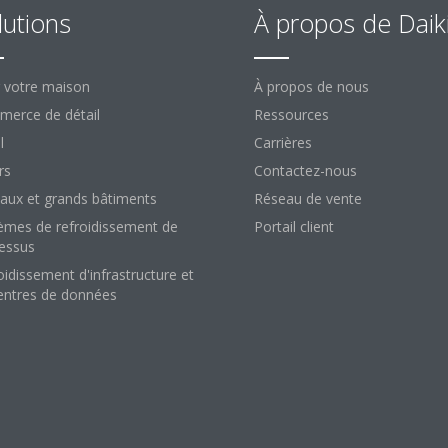
lutions
À propos de Daik
 votre maison
À propos de nous
erce de détail
Ressources
l
Carrières
rs
Contactez-nous
aux et grands bâtiments
Réseau de vente
èmes de refroidissement de
Portail client
essus
oidissement d'infrastructure et
entres de données