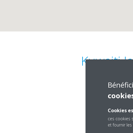
Kuwaiti 
Bénéfic
cookie
Cookies es
Building No. 2, Bloc
ces cookies 
Ardiya6
et fournir l
Kuwait