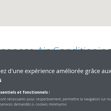
Japanese Air Conditionin
iez d'une expérience améliorée grâce au
s
sentiels et fonctionnels :
k 2, Fawaz Co. Building, Al-
+965 2294 2170
sont nécessaires pour, respectivement, permettre la navigation sur no
imad.herzalla@kjacq8.
es services demandés (« cookies minimum»).
Get directions