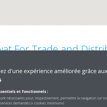
at For Trade and Distri
iez d'une expérience améliorée grâce au
s
sentiels et fonctionnels :
ion ST. Opposite Olympic
+20 10 6199 9174
sont nécessaires pour, respectivement, permettre la navigation sur no
POB 7009 Cairo
info@kanawat-eg.com
es services demandés (« cookies minimum»).
http://www.kanawat-e