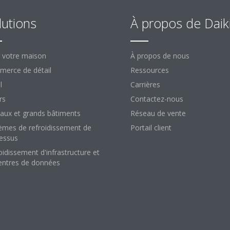
lutions
À propos de Daik
 votre maison
À propos de nous
erce de détail
Ressources
l
Carrières
rs
Contactez-nous
aux et grands bâtiments
Réseau de vente
èmes de refroidissement de
Portail client
essus
oidissement d'infrastructure et
entres de données