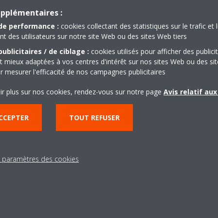
Get directions
upplémentaires :
de performance :
cookies collectant des statistiques sur le trafic et 
 des utilisateurs sur notre site Web ou des sites Web tiers
ublicitaires / de ciblage :
cookies utilisés pour afficher des publici
t mieux adaptées à vos centres d'intérêt sur nos sites Web ou des sit
r mesurer l'efficacité de nos campagnes publicitaires
Besoin d'aide?
ir plus sur nos cookies, rendez-vous sur notre page
Avis relatif au
CCEPTER
TOUT REFUSER
CONTACTEZ-NOUS
s paramètres des cookies