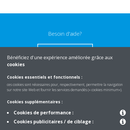
Besoin d'aide?
CONTACTEZ-NOUS
Bénéficiez d'une expérience améliorée grâce aux
cookies
Cookies essentiels et fonctionnels :
ces cookies sont nécessaires pour, respectivement, permettre la navigation
Produits
sur notre site Web et fournir les services demandés (« cookies minimum»).
Cookies supplémentaires :
Solutions
Cookies de performance :
Cookies publicitaires / de ciblage :
À propos de Daikin