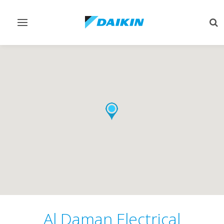
Toggle
Tog
navigation
sea
Al Daman Electrical