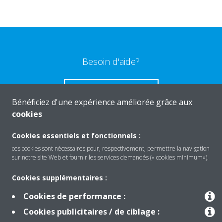
Besoin d'aide?
CONTACTEZ-NOUS
Bénéficiez d'une expérience améliorée grâce aux
cookies
Cookies essentiels et fonctionnels :
ces cookies sont nécessaires pour, respectivement, permettre la navigation
Produits
sur notre site Web et fournir les services demandés (« cookies minimum»).
Cookies supplémentaires :
Solutions
Cookies de performance :
Cookies publicitaires / de ciblage :