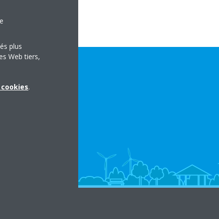
le
tés plus
es Web tiers,
x cookies
.