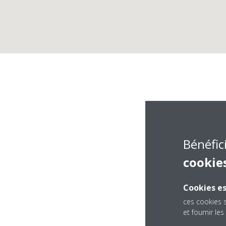
Bénéfic
cookie
Cookies es
IBL Business Park, 
ces cookies 
Mauritius
et fournir l