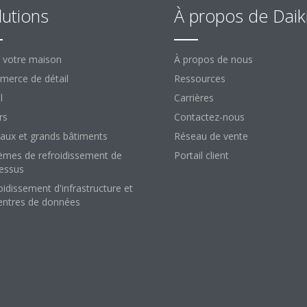
lutions
À propos de Daik
 votre maison
À propos de nous
erce de détail
Ressources
l
Carrières
rs
Contactez-nous
aux et grands bâtiments
Réseau de vente
èmes de refroidissement de
Portail client
essus
oidissement d'infrastructure et
entres de données