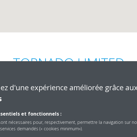
TORNADO LIMITED
iez d'une expérience améliorée grâce au
s
sentiels et fonctionnels :
Riche Terre,
+230-206-9271
sont nécessaires pour, respectivement, permettre la navigation sur no
es services demandés (« cookies minimum»).