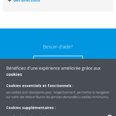
Get directions
Besoin d'aide?
CONTACTEZ-NOUS
Bénéficiez d'une expérience améliorée grâce aux
cookies
Cookies essentiels et fonctionnels :
ces cookies sont nécessaires pour, respectivement, permettre la navigation
Produits
sur notre site Web et fournir les services demandés (« cookies minimum»).
Cookies supplémentaires :
Solutions