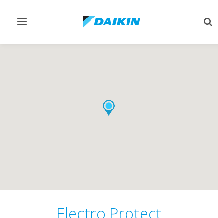
Toggle
Tog
navigation
sea
Electro Protect