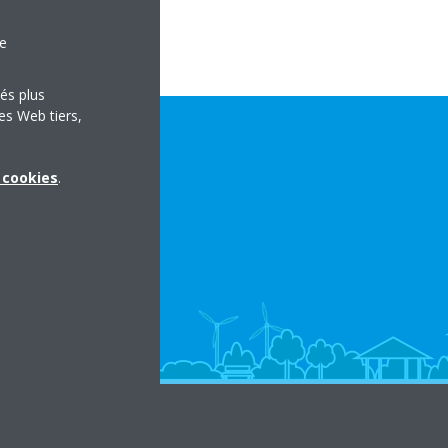
le
tés plus
es Web tiers,
x cookies
.