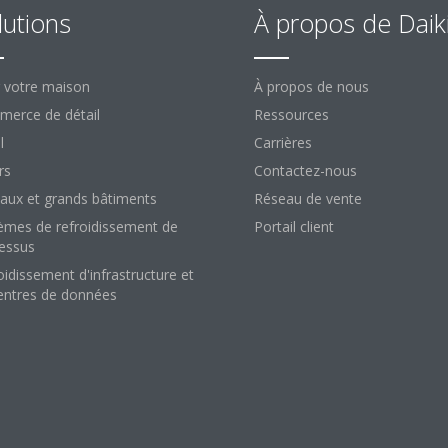
lutions
À propos de Daik
 votre maison
À propos de nous
erce de détail
Ressources
l
Carrières
rs
Contactez-nous
aux et grands bâtiments
Réseau de vente
èmes de refroidissement de
Portail client
essus
oidissement d'infrastructure et
entres de données