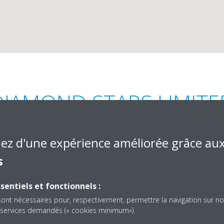
DIAMOND STARS LIMITE
iez d'une expérience améliorée grâce au
s
sentiels et fonctionnels :
 No.101, 3rd Street, Jinja
+256-750-008009
sont nécessaires pour, respectivement, permettre la navigation sur no
w Vision, Kampala
es services demandés (« cookies minimum»).