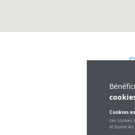
Bénéfic
cookie
Cookies es
P.O.Box 24463, Plot
ces cookies 
Road, Opposite Ne
et fournir l
Uganda