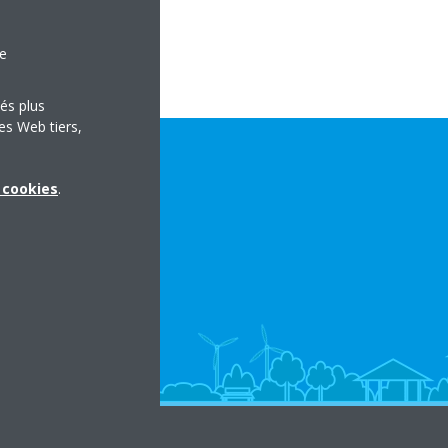
le
tés plus
es Web tiers,
x cookies
.