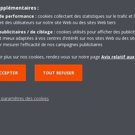
Get directions
upplémentaires :
de performance :
cookies collectant des statistiques sur le trafic et 
 des utilisateurs sur notre site Web ou des sites Web tiers
ublicitaires / de ciblage :
cookies utilisés pour afficher des publici
t mieux adaptées à vos centres d'intérêt sur nos sites Web ou des sit
r mesurer l'efficacité de nos campagnes publicitaires
Besoin d'aide?
ir plus sur nos cookies, rendez-vous sur notre page
Avis relatif au
CCEPTER
TOUT REFUSER
CONTACTEZ-NOUS
s paramètres des cookies