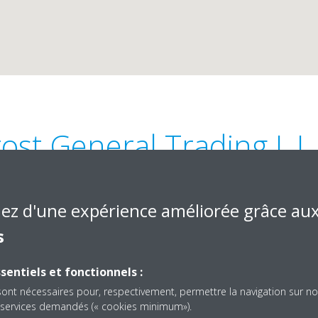
rost General Trading L.L.
iez d'une expérience améliorée grâce au
s
sentiels et fonctionnels :
lifa Park, Abu Dhabi,
050 9771847
sont nécessaires pour, respectivement, permettre la navigation sur no
info@frost-ae.com
es services demandés (« cookies minimum»).
https://frost-ae.com