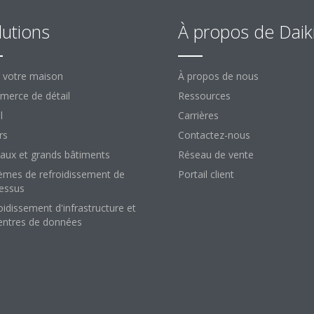
lutions
À propos de Daik
 votre maison
À propos de nous
erce de détail
Ressources
l
Carrières
rs
Contactez-nous
aux et grands bâtiments
Réseau de vente
èmes de refroidissement de
Portail client
essus
oidissement d'infrastructure et
entres de données