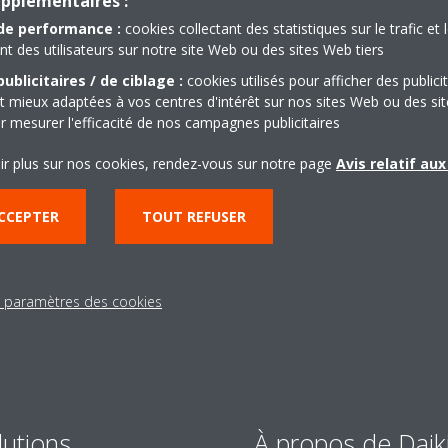
upplémentaires :
de performance :
cookies collectant des statistiques sur le trafic et 
 des utilisateurs sur notre site Web ou des sites Web tiers
ublicitaires / de ciblage :
cookies utilisés pour afficher des publici
t mieux adaptées à vos centres d'intérêt sur nos sites Web ou des sit
r mesurer l'efficacité de nos campagnes publicitaires
Besoin d'aide?
ir plus sur nos cookies, rendez-vous sur notre page
Avis relatif au
CONTACTEZ-NOUS
CCEPTER
TOUT REFUSER
s paramètres des cookies
lutions
À propos de Daik