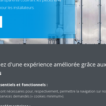
ransparente couvrant les pièces et la
ur les installateurs.
Scroll
iez d'une expérience améliorée grâce au
to
content
s
émentaire sur nos politiques de garantie, consultez le site Web Daiki
sentiels et fonctionnels :
sont nécessaires pour, respectivement, permettre la navigation sur no
es services demandés (« cookies minimum»).
SÉLECTIONNER LE SITE WEB DE VOTRE PAYS