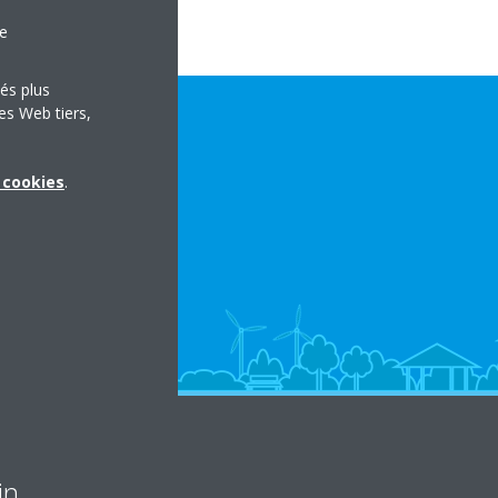
le
tés plus
es Web tiers,
x cookies
.
in