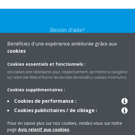
Besoin d'aide?
Bénéficiez d'une expérience améliorée grâce aux
CONTACTEZ-NOUS
cookies
Cookies essentiels et fonctionnels :
ces cookies sont nécessaires pour, respectivement, permettre la navigation
sur notre site Web et fournir les services demandés (« cookies minimum»).
Produits
Cookies supplémentaires :
Cookies de performance :
Solutions
Cookies publicitaires / de ciblage :
Pour en savoir plus sur nos cookies, rendez-vous sur notre
À propos de Daikin
page
Avis relatif aux cookies
.