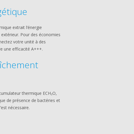
gétique
que extrait l’énergie
r extérieur. Pour des économies
nectez votre unité à des
e une efficacité A+++.
aîchement
accumulateur thermique ECH₂O,
que de présence de bactéries et
’est nécessaire.