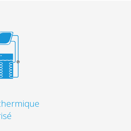
thermique
isé