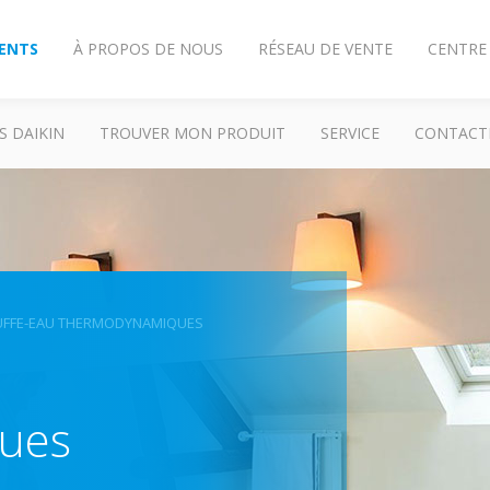
IENTS
À PROPOS DE NOUS
RÉSEAU DE VENTE
CENTRE
S DAIKIN
TROUVER MON PRODUIT
SERVICE
CONTACT
FFE-EAU THERMODYNAMIQUES
ues