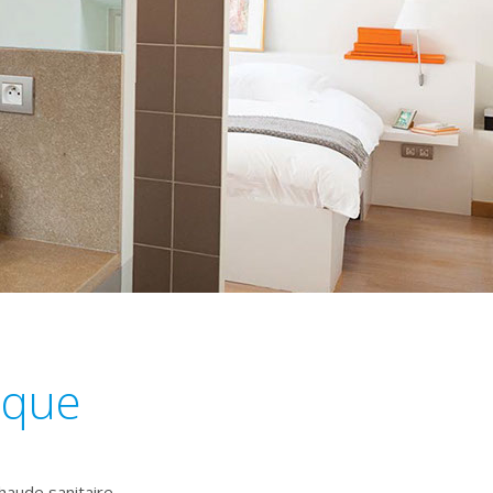
ique
haude sanitaire.