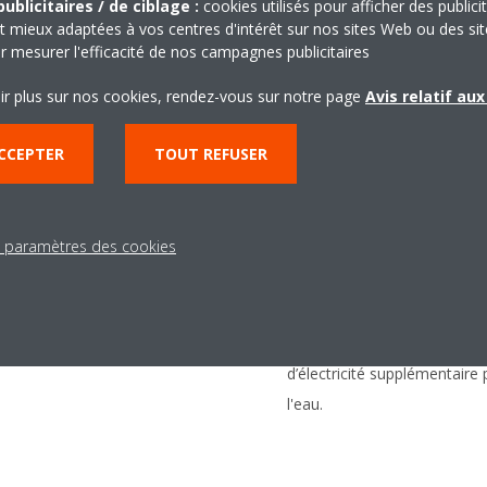
ublicitaires / de ciblage :
cookies utilisés pour afficher des publici
t mieux adaptées à vos centres d'intérêt sur nos sites Web ou des sit
r mesurer l'efficacité de nos campagnes publicitaires
Économies d'éner
ir plus sur nos cookies, rendez-vous sur notre page
Avis relatif au
ude est conçu pour optimiser
La combinaison d’une pompe à c
CCEPTER
TOUT REFUSER
 chaude :
stockage d’eau chaude vous pe
suivantes :
nt isolé à l'aide de couches
Jusqu’à 70 % de réduction de 
uréthane
s paramètres des cookies
production de l’eau chaude s
er inoxydable de 29 litres est
chauffe-eau classique).
du ballon.
Production quasi-instantané
 tous les niveaux.
d’électricité supplémentaire 
l'eau.