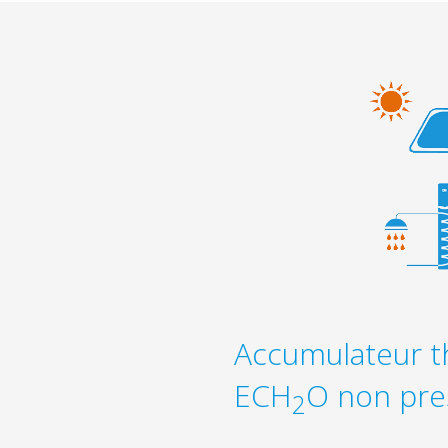
Accumulateur 
ECH
O non pre
2