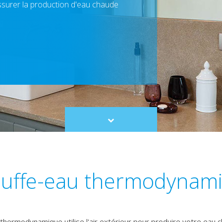
assurer la production d'eau chaude
Scroll
to
content
uffe-eau thermodynam
thermodynamique utilise l'air extérieur pour produire votre eau c