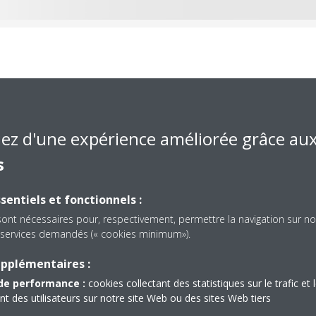
votre efficacité énergét
économies
iez d'une expérience améliorée grâce au
s
ermodynamique ECH
O de Daikin combine de façon parfaite notre
sentiels et fonctionnels :
2
allon de stockage d’eau chaude hautes performances pour permet
sont nécessaires pour, respectivement, permettre la navigation sur no
es services demandés (« cookies minimum»).
ique 3 fois inférieure à celle des chauffe-eau traditionnels. Les 
 un système solaire pour bénéficier d'une efficacité énergétique 
upplémentaires :
d’importantes économies.
de performance :
cookies collectant des statistiques sur le trafic et 
 des utilisateurs sur notre site Web ou des sites Web tiers