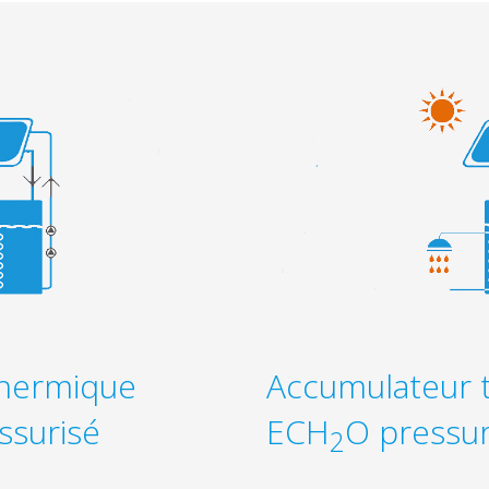
thermique
Accumulateur 
ssurisé
ECH
O pressur
2