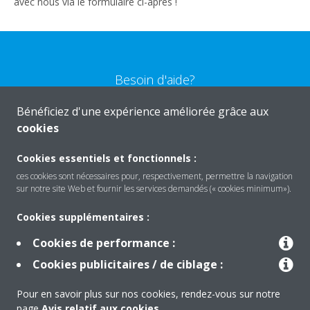
avec nous via le formulaire ci-après !
Besoin d'aide?
Bénéficiez d'une expérience améliorée grâce aux
CONTACTEZ-NOUS
cookies
Cookies essentiels et fonctionnels :
ces cookies sont nécessaires pour, respectivement, permettre la navigation
sur notre site Web et fournir les services demandés (« cookies minimum»).
Produits
Cookies supplémentaires :
Cookies de performance :
Solutions
Cookies publicitaires / de ciblage :
Pour en savoir plus sur nos cookies, rendez-vous sur notre
À propos de Daikin
page
Avis relatif aux cookies
.