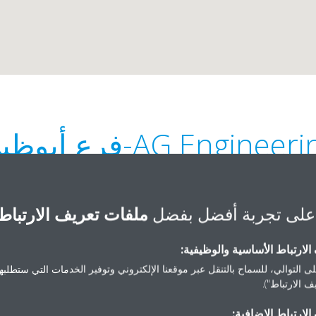
AG Engineer-فرع أبوظبي
على تجربة أفضل بفضل
ملفات تعريف الارتباط
لارتباط الأساسية والوظيفية:
ى التوالي، للسماح بالتنقل عبر موقعنا الإلكتروني وتوفير الخدمات التي ستطلبها 
+971 2 6277 600
 الارتباط").
info@agenggme.com
لارتباط الإضافية:
Get directions