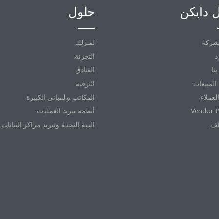
 دايكن
حلول
شركة
لمنزلك
د
التجزئة
نا
الفنادق
المبيعات
الترفيه
العملاء
المكاتب والمباني الكبيرة
Vendor P
أنظمة تبريد العمليات
ئف
البنية التحتية وتبريد مراكز البيانات