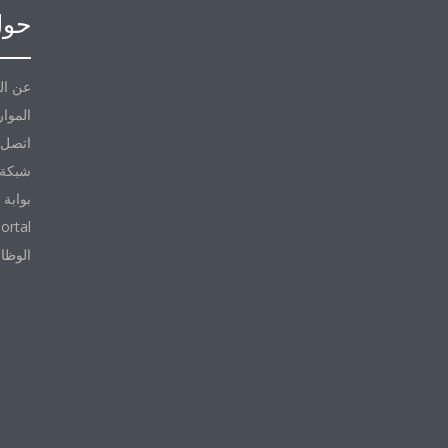
حول
عن ال
الموار
اتصل ب
شبكة 
بوابة 
ortal
الوظا