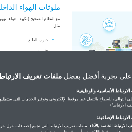
ملوثات الهواء الداخل
مع النظام الصحيح (تكييف هواء، تهوية
مثل
حبوب الطلع
الأبواغ
غبار الإسمنت
على تجربة أفضل بفضل
ملفات تعريف الارتباط
البكتيريا
الفيروسات أو
لارتباط الأساسية والوظيفية:
الجرائيم
ى التوالي، للسماح بالتنقل عبر موقعنا الإلكتروني وتوفير الخدمات التي ستطلبها 
 الارتباط").
يمكن تصفية الهواء منها.
لارتباط الإضافية:
 الارتباط الخاصة بالأداء:
ملفات تعريف الارتباط التي تجمع إحصاءات حول حرك
مين على موقعنا الإلكتروني أو موقع خاص بجهة أخرى