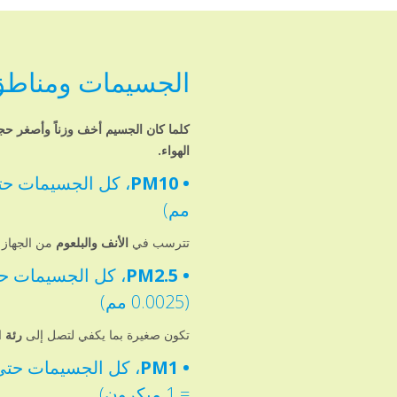
الجسيمات ومناطق
كلما كان الجسيم أخف وزناً وأصغر حجم
الهواء.
• PM10
مم)
تترسب في
الأنف والبلعوم
من الجهاز ا
• PM2.5
(0.0025 مم)
تكون صغيرة بما يكفي لتصل إلى
رئة
ا
• PM1
= 1 ميكرون)