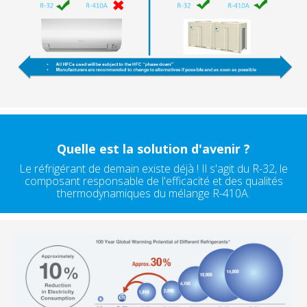
Quelle est la solution d'avenir ?
Le réfrigérant de demain existe déjà ! Il s'agit du R-32, le
composant responsable de l'efficacité et des qualités
thermodynamiques du mélange R-410A.