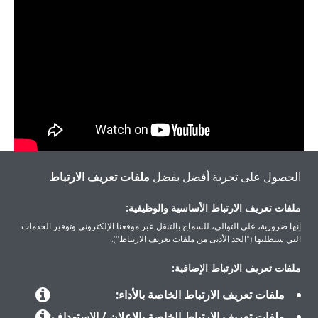
الحصول على تجربة أفضل بفضل
ملفات تعريف الارتباط
التاريخ: 14 أبريل، 2020 (الخميس)
الوقت: الساعة الثانية من بعد الظهر (توقيت الإمارات العربية
ملفات تعريف الارتباط الأساسية والوظيفية:
المتحدة)
إنها ضرورية، على التوالي، للسماح بالتنقل عبر موقعنا الإلكتروني وتوفير الخدمات
المدة: ساعة ونصف
التي ستطلبها ("الحد الأدنى من ملفات تعريف الارتباط").
انضم إلينا عبر الإنترنت لتكسب معرفة على مستوى الخبراء حول برنامج
ملفات تعريف الارتباط الإضافية:
Dakin VRV Xpress
ملفات تعريف الارتباط الخاصة بالأداء:
الاختيار المباشر في VRV Xpress
ملفات تعريف الارتباط الخاصة بالإعلان / الاستهداف: