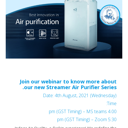
Join our webinar to know more about
our new Streamer Air Purifier Series.
Date: 4th August, 2021 (Wednesday)
Time:
4.00 pm (GST Timing) – MS teams
5:30 pm (GST Timing) – Zoom