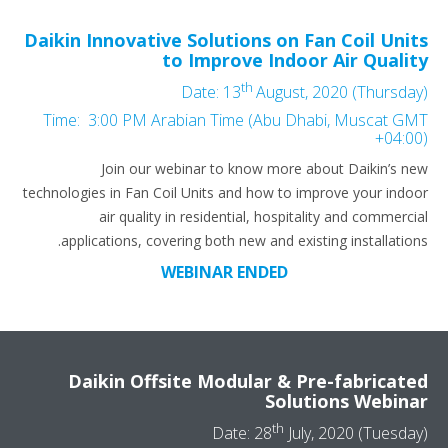
Daikin Innovative Solutions on Fan Coil Units
to Improve Indoor Air Quality
th
Date: 13
August, 2020 (Thursday)
Time: 3:00 PM Arabian Time (Abu Dhabi, Muscat GMT
+04:00)
Join our webinar to know more about Daikin’s new
technologies in Fan Coil Units and how to improve your indoor
air quality in residential, hospitality and commercial
applications, covering both new and existing installations.
WEBINAR ENDED
Daikin Offsite Modular & Pre-fabricated
Solutions Webinar
th
Date: 28
July, 2020 (Tuesday)