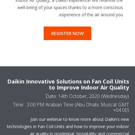
Indoor Air Quality, a Daikin experience! We redefine the
well-being of your spaces thanks to a more conscious
experience of the air around you.
REGISTER NOW
Daikin Innovative Solutions on Fan Coil Units
to Improve Indoor Air Quality
Date: 14th October, 2020 (Wednesday)
Time: 3:00 PM Arabian Time (Abu Dhabi, Muscat GMT
+04:00)
Join our webinar to know more about Daikin’s new
technologies in Fan Coil Units and how to improve your indoor
air quality in residential, hospitality and commercial